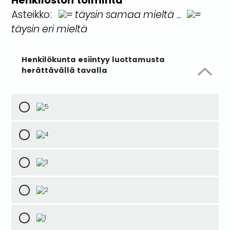
Henkilöstön toiminta
Asteikko:
= täysin samaa mieltä ...
=
täysin eri mieltä
Henkilökunta esiintyy luottamusta
herättävällä tavalla