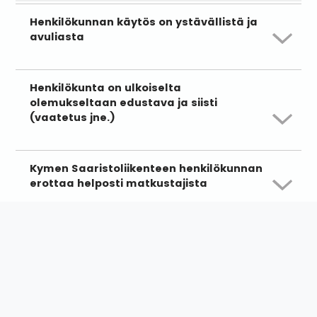
Henkilökunnan käytös on ystävällistä ja
avuliasta
Henkilökunta on ulkoiselta
olemukseltaan edustava ja siisti
(vaatetus jne.)
Kymen Saaristoliikenteen henkilökunnan
erottaa helposti matkustajista
Kyselyn toteuttaa Qualtrics