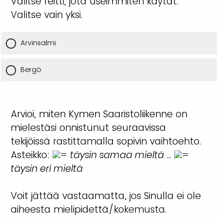
Valitse reitti, jota useimmiten käytät.
Valitse vain yksi.
Arvinsalmi
Bergö
Arvioi, miten Kymen Saaristoliikenne on
mielestäsi onnistunut seuraavissa
tekijöissä rastittamalla sopivin vaihtoehto.
Asteikko:
=
täysin samaa mieltä
...
=
täysin eri mieltä
Voit jättää vastaamatta, jos Sinulla ei ole
aiheesta mielipidettä/kokemusta.